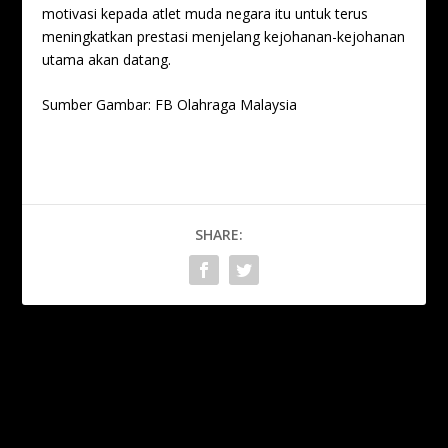
motivasi kepada atlet muda negara itu untuk terus
meningkatkan prestasi menjelang kejohanan-kejohanan
utama akan datang.
Sumber Gambar: FB Olahraga Malaysia
SHARE:
PREVIOUS
NEXT
The Speedy Tigers Bariskan
Messi Sah Ketuai Argentina
20 Pemain Galas Cabaran
Di Piala Dunia
FIH Piala Negara-Negara