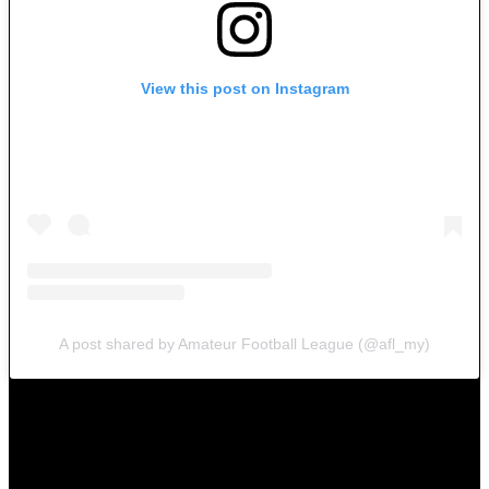
View this post on Instagram
A post shared by Amateur Football League (@afl_my)
Empat buah gol lagi terhasil pada babak kedua menerusi jaringan
Sobri Hasri pada minit ke-63 dan Saifuddin pada minit ke-84 untuk
Manjung City manakala jaringan Harini FT berjaya dihasilkan oleh
Praviin pada minit ke-83 dan 90.