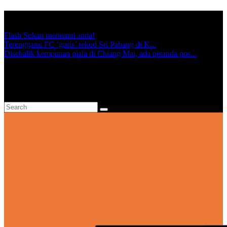
TRENDING:
Flash Sukan menemui anda!
Terengganu FC ‘guris’ rekod Sri Pahang di K...
Disebalik kempunan piala di Chiang Mai, ada petanda pos...