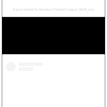
A post shared by Amateur Football League (@afl_my)
Satu lagi keputusan menarik dapat disaksikan di Stadium Majlis
Perbandaran Manjung apabila Manjung City tampil cemerlang
untuk menewaskan Harini FT 5-2.
Babak pertama menyaksikan Manjung City mendahului dengan tiga
gol apabila C. Sasikumar, Muazzim Khalil dan Khairul Amizan
berjaya membolosi pintu gol lawan.