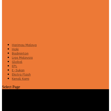
Harimau Malaya
Hoki
Badminton
Liga Malaysia
Global
EPL
E-Sukan
Ekstra Flash
Kenali Kami
Select Page
Liga A1 Semi-Pro: PIB Shah Alam cipta
kejutan, BR Damansara rekod kekalahan
pertama