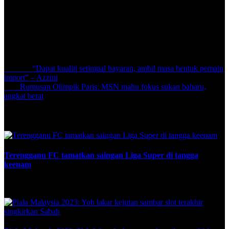
Keputusan lain Liga A1 Semi-Pro bagi perlawanan minggu ke-9,
PT Athletic 3-0 UiTM United, Melaka FC 3-0 YPM FC, Bukit
Tambun FC 2-0 Machan FC dan Armed Forces 0-3 Malaysian
University.
Share:
Previous
“Dapat kualiti setimpal bayaran, ambil masa bentuk pemain
import” – Azzmi
Next
Rumusan Olimpik Paris: MSN mahu fokus sukan baharu,
angkat berat
Related Posts
Terengganu FC tamatkan saingan Liga Super di tangga
keenam
December 18, 2023