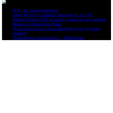
“KPG tak kenang budi FAM”
Faktor Megat D.Shahriman minat beli KL City FC
Selamat Tinggal 2023! Ini antara kisah-kisah yang menjadi
tumpuan pembaca Flash Sukan
“Kalau bukan kerana beliau kita tidak berada di tempat
sekarang”
“Sedih tengok coach kecewa” – Matt Davies