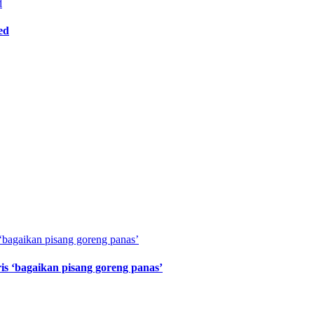
ed
ris ‘bagaikan pisang goreng panas’