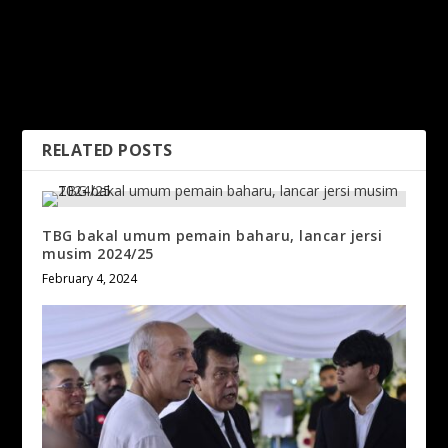
PREVIOUS
NEXT
Johor Jewels, Terengganu
Pengadil Luar Negara Adili
Marvels Mula Garang Di
Final Piala Malaysia
NSL Regional Cup
RELATED POSTS
TBG bakal umum pemain baharu, lancar jersi
musim 2024/25
February 4, 2024