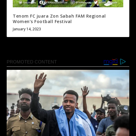
Tenom FC juara Zon Sabah FAM Regional
Women’s Football Festival
January 14, 2023