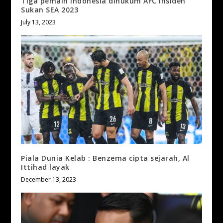
Tiga pemain Indonesia dihukum AFC insiden
Sukan SEA 2023
July 13, 2023
Piala Dunia Kelab : Benzema cipta sejarah, Al
Ittihad layak
December 13, 2023