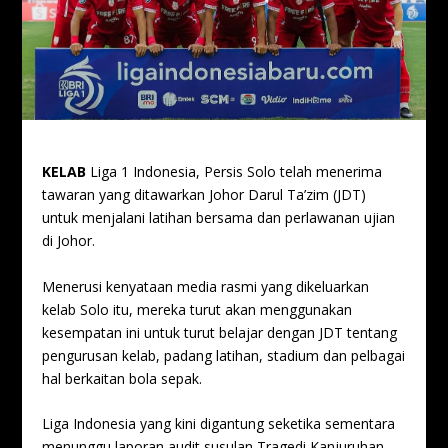
KELAB
Liga 1 Indonesia, Persis Solo telah menerima
tawaran yang ditawarkan Johor Darul Ta’zim (JDT)
untuk menjalani latihan bersama dan perlawanan ujian
di Johor.
Menerusi kenyataan media rasmi yang dikeluarkan
kelab Solo itu, mereka turut akan menggunakan
kesempatan ini untuk turut belajar dengan JDT tentang
pengurusan kelab, padang latihan, stadium dan pelbagai
hal berkaitan bola sepak.
Liga Indonesia yang kini digantung seketika sementara
menunggu laporan audit susulan Tragedi Kanjuruhan