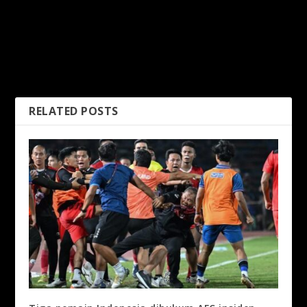
PREVIOUS
NEXT
Liga Premier Futsal
Pearly Tan-Izzuddin kini
Kebangsaan makin meriah
duta KT Tape
dengan tambahan satu
kuota pemain import
RELATED POSTS