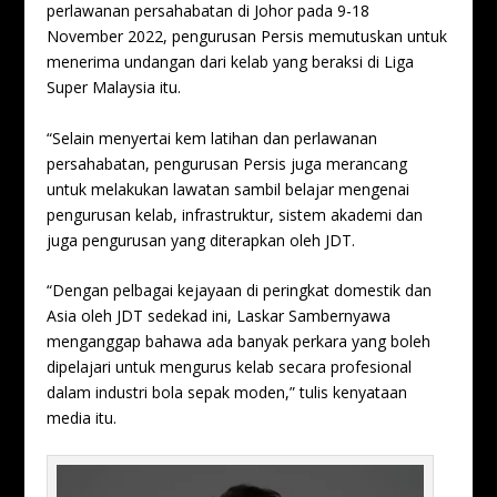
perlawanan persahabatan di Johor pada 9-18
November 2022, pengurusan Persis memutuskan untuk
menerima undangan dari kelab yang beraksi di Liga
Super Malaysia itu.
“Selain menyertai kem latihan dan perlawanan
persahabatan, pengurusan Persis juga merancang
untuk melakukan lawatan sambil belajar mengenai
pengurusan kelab, infrastruktur, sistem akademi dan
juga pengurusan yang diterapkan oleh JDT.
“Dengan pelbagai kejayaan di peringkat domestik dan
Asia oleh JDT sedekad ini, Laskar Sambernyawa
menganggap bahawa ada banyak perkara yang boleh
dipelajari untuk mengurus kelab secara profesional
dalam industri bola sepak moden,” tulis kenyataan
media itu.