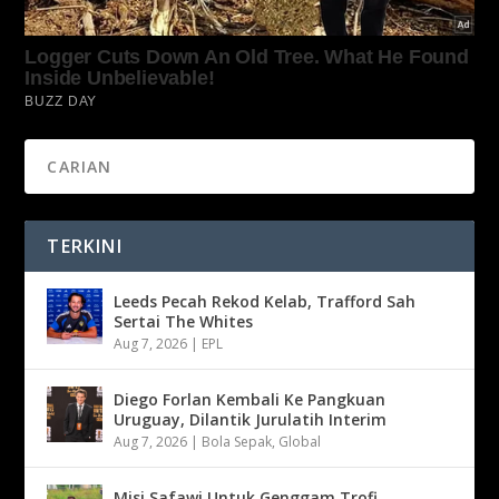
TERKINI
Leeds Pecah Rekod Kelab, Trafford Sah
Sertai The Whites
Aug 7, 2026
|
EPL
Diego Forlan Kembali Ke Pangkuan
Uruguay, Dilantik Jurulatih Interim
Aug 7, 2026
|
Bola Sepak
,
Global
Misi Safawi Untuk Genggam Trofi