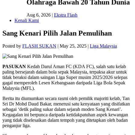
Olahraga Bawah 20 Tahun Dunia
Aug 6, 2026
|
Ekstra Flash
Kenali Kami
Sang Kenari Pilih Jalan Pemulihan
Posted by
FLASH SUKAN
|
May 25, 2025
|
Liga Malaysia
PASUKAN
Kedah Darul Aman FC (KDA FC), salah satu kelab
paling bersejarah dalam bola sepak Malaysia, terpaksa akur untuk
tidak beraksi dalam saingan Liga Super musim 2025/2026 selepas
gagal memperoleh Lesen Kebangsaan daripada Liga Bola Sepak
Malaysia (MFL).
Berita itu diumumkan secara rasmi oleh pemilik majoriti kelab, Tan
Sri Dr Mohd Daud Bakar, menerusi satu kenyataan yang disifatkan
sebagai ‘detik paling sukar dalam sejarah moden Sang Kenari’.
Kegagalan ini berpunca daripada ketidakpatuhan aspek kewangan
yang tidak diselesaikan dalam tempoh yang ditetapkan oleh badan
penganjur liga.