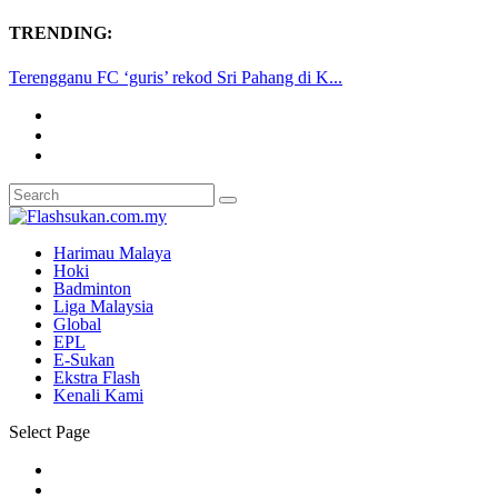
TRENDING:
Terengganu FC ‘guris’ rekod Sri Pahang di K...
Harimau Malaya
Hoki
Badminton
Liga Malaysia
Global
EPL
E-Sukan
Ekstra Flash
Kenali Kami
Select Page