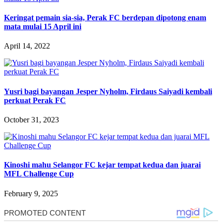
Keringat pemain sia-sia, Perak FC berdepan dipotong enam
mata mulai 15 April ini
April 14, 2022
Yusri bagi bayangan Jesper Nyholm, Firdaus Saiyadi kembali
perkuat Perak FC
October 31, 2023
Kinoshi mahu Selangor FC kejar tempat kedua dan juarai
MFL Challenge Cup
February 9, 2025