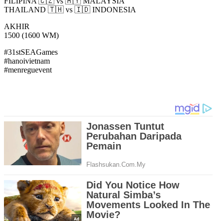
FILIPINA 🇨🇿 vs 🇲🇾 MALAYSIA
THAILAND 🇹🇭 vs 🇮🇩 INDONESIA
AKHIR
1500 (1600 WM)
#31stSEAGames
#hanoivietnam
#menreguevent