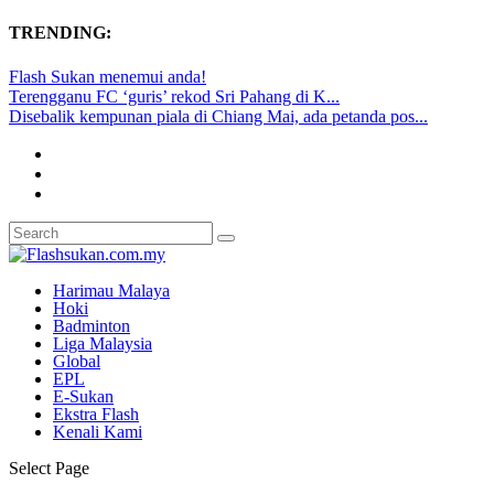
TRENDING:
Flash Sukan menemui anda!
Terengganu FC ‘guris’ rekod Sri Pahang di K...
Disebalik kempunan piala di Chiang Mai, ada petanda pos...
Harimau Malaya
Hoki
Badminton
Liga Malaysia
Global
EPL
E-Sukan
Ekstra Flash
Kenali Kami
Select Page