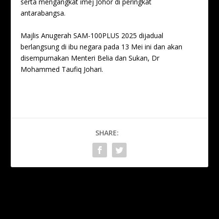
serta mengangkat imej Johor di peringkat
antarabangsa.
Majlis Anugerah SAM-100PLUS 2025 dijadual
berlangsung di ibu negara pada 13 Mei ini dan akan
disempurnakan Menteri Belia dan Sukan, Dr
Mohammed Taufiq Johari.
SHARE:
PREVIOUS
NEXT
Kuala Lumpur Bakal Gegar
Johor Jewels, Terengganu