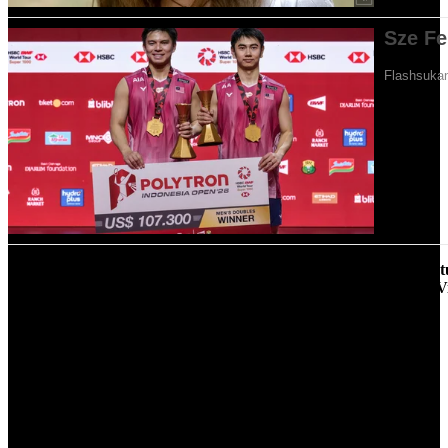
Real Madrid telah membatalkan rancangan delegasi mereka untuk 
kerana kelab itu memahami bahawa penyerang Brazil mereka Vin
Real Madrid sendiri menunjukkan solidariti dengan keputusan untuk
tidak menghadiri majlis anugerah berprestij itu di Paris, kerana yakin
pemain mereka akan terlepas daripada kemenangan.
Vinicius yang berusia 24 tahun telah menjadi mangsa serangan rasis
dalam beberapa kejadian di Sepanyol, yang telah membawa kepada
beberapa sabitan kesalahan terhadap individu yang terlibat. Kes ini
merupakan yang pertama seumpamanya di negara tersebut,