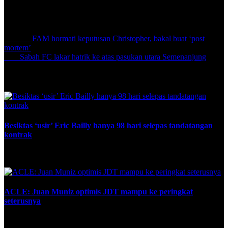
yang memerlukan perhatian.
Share:
Previous
FAM hormati keputusan Christopher, bakal buat ‘post
mortem’
Next
Sabah FC lakar hatrik ke atas pasukan utara Semenanjung
Related Posts
Besiktas ‘usir’ Eric Bailly hanya 98 hari selepas tandatangan
kontrak
December 13, 2023
ACLE: Juan Muniz optimis JDT mampu ke peringkat
seterusnya
December 4, 2024