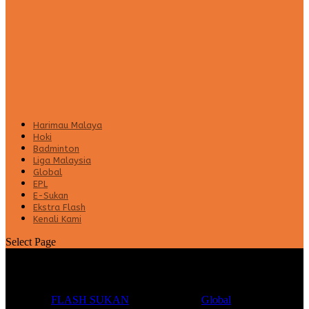
Harimau Malaya
Hoki
Badminton
Liga Malaysia
Global
EPL
E-Sukan
Ekstra Flash
Kenali Kami
Select Page
Vinicius Jr terus berjuang lawan rasisme
Posted by
FLASH SUKAN
|
Oct 29, 2024
|
Global