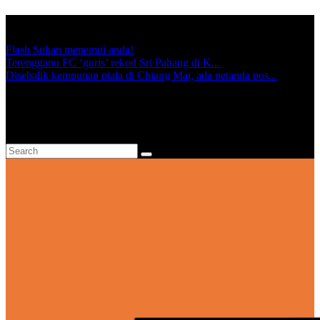
TRENDING:
Flash Sukan menemui anda!
Terengganu FC ‘guris’ rekod Sri Pahang di K...
Disebalik kempunan piala di Chiang Mai, ada petanda pos...