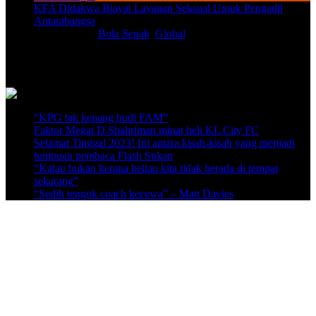
KFA Didakwa Biayai Layanan Seksual Untuk Pengadil
Antarabangsa
Aug 8, 2026
|
Bola Sepak
,
Global
Video Terkini
“KPG tak kenang budi FAM”
Faktor Megat D.Shahriman minat beli KL City FC
Selamat Tinggal 2023! Ini antara kisah-kisah yang menjadi
tumpuan pembaca Flash Sukan
“Kalau bukan kerana beliau kita tidak berada di tempat
sekarang”
“Sedih tengok coach kecewa” – Matt Davies