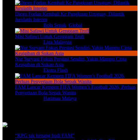
Diego Forlan Kembali Ke Pangkuan Uruguay, Dilantik
Jurulatih Interim
Aug 7, 2026
|
Bola Sepak
,
Global
Misi Safawi Untuk Genggam Trofi
Aug 6, 2026
|
Liga Malaysia
Nur Suryani Fokus Prestasi Sendiri, Yakin Mampu Cipta
Keajaiban di Sukan Asia
Aug 6, 2026
|
Ekstra Flash
FAM Lancar Kempen FIFA Women’s Football 2026, Perluas
Penyertaan Bola Sepak Wanita
Aug 6, 2026
|
Harimau Malaya
Video Terkini
“KPG tak kenang budi FAM”