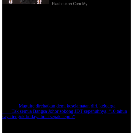
“Chanatip adalah pemain yang walaupun kecil tetapi mempunyai
kepantasan dan teknikal yang baik. Kita jangan berikan sebarang
ruang kepada beliau dan kita yakin akan mendapat keputusan yang
baik.
“Saya berharap agar penyokong JDT dapat hadir ke stadium dan
berikan sokongan kepada Harimau Selatan. Ini adalah peluang
terbaik untuk JDT Family mencipta sejarah gemilang,” tambah
pemain berusia 35 tahun itu.
Farizal Marlias kembali diturunkan pada perlawanan menentang
Kawasaki tempoh hari selepas tidak diturunkan dalam dua
perlawanan awal akibat kecederaan dan digantikan oleh Haziq
Nadzli dan Izham Tarmizi yang beraksi cemerlang.
Share:
Previous
Maguire direhatkan demi keselamatan diri, keluarga
Next
Tak semua Bangsa Johor sokong JDT sepenuhnya, “10 tahun
saya tengok budaya bola sepak Jepun”
Related Posts