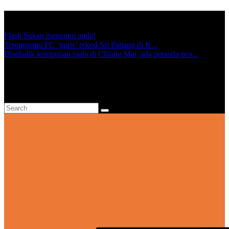
TRENDING:
Flash Sukan menemui anda!
Terengganu FC ‘guris’ rekod Sri Pahang di K...
Disebalik kempunan piala di Chiang Mai, ada petanda pos...