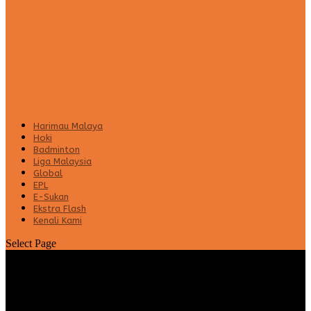
Harimau Malaya
Hoki
Badminton
Liga Malaysia
Global
EPL
E-Sukan
Ekstra Flash
Kenali Kami
Select Page
ACL 2022 : Kapten JDT gesa rakan
sepasukan kekal momentum