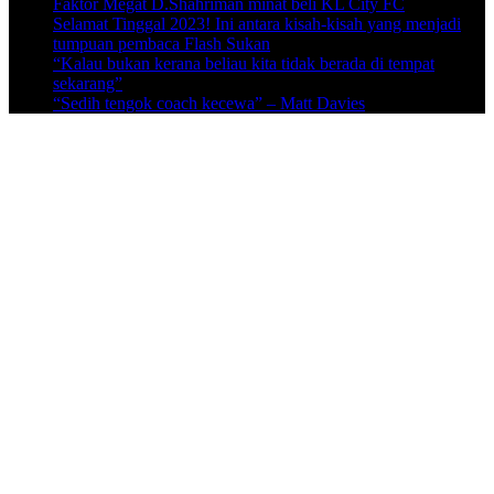
Faktor Megat D.Shahriman minat beli KL City FC
Selamat Tinggal 2023! Ini antara kisah-kisah yang menjadi
tumpuan pembaca Flash Sukan
“Kalau bukan kerana beliau kita tidak berada di tempat
sekarang”
“Sedih tengok coach kecewa” – Matt Davies