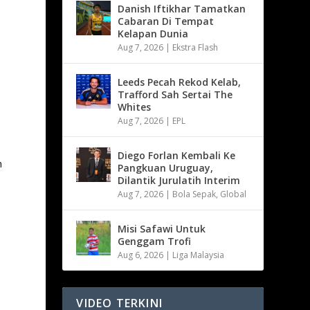
Danish Iftikhar Tamatkan
Cabaran Di Tempat
Kelapan Dunia
Aug 7, 2026
|
Ekstra Flash
Leeds Pecah Rekod Kelab,
Trafford Sah Sertai The
Whites
Aug 7, 2026
|
EPL
Diego Forlan Kembali Ke
n
Pangkuan Uruguay,
Dilantik Jurulatih Interim
Aug 7, 2026
|
Bola Sepak
,
Global
Misi Safawi Untuk
Genggam Trofi
Aug 6, 2026
|
Liga Malaysia
VIDEO TERKINI