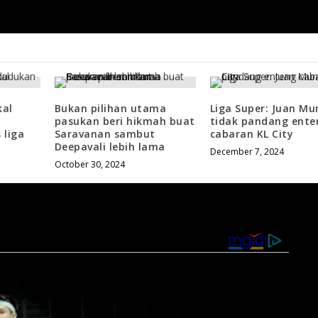
keangku
kal
Bukan pilihan utama
Liga Super: Juan Mu
pasukan beri hikmah buat
tidak pandang ente
 liga
Saravanan sambut
cabaran KL City
Deepavali lebih lama
December 7, 2024
October 30, 2024