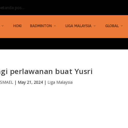
etanda pos...
HOKI
BADMINTON
LIGA MALAYSIA
GLOBAL
lagi perlawanan buat Yusri
ISMAEL
|
May 21, 2024
|
Liga Malaysia