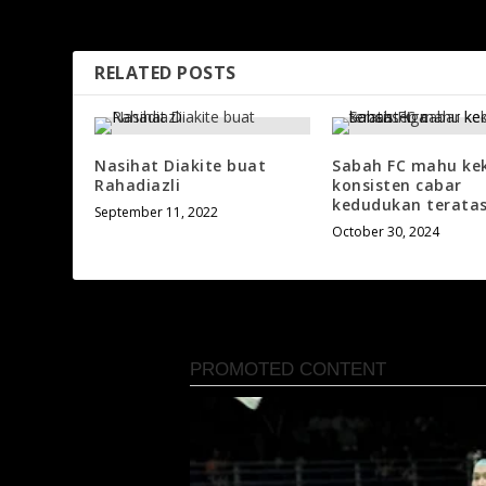
belajar dari kesilapan
RELATED POSTS
Nasihat Diakite buat
Sabah FC mahu ke
Rahadiazli
konsisten cabar
kedudukan teratas
September 11, 2022
October 30, 2024