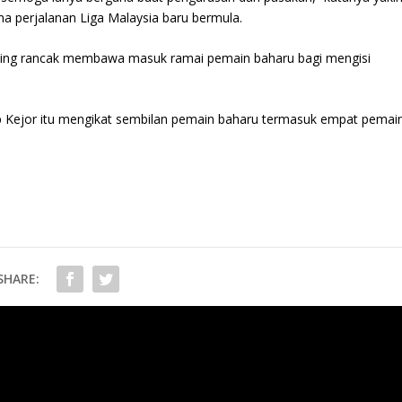
na perjalanan Liga Malaysia baru bermula.
aling rancak membawa masuk ramai pemain baharu bagi mengisi
p Kejor itu mengikat sembilan pemain baharu termasuk empat pemai
SHARE:
Piala Dunia Sepak Takraw 2024 : Double ne