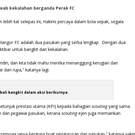
awab kekalahan berganda Perak FC
ebih liat selepas ini, Hakimi percaya dalam bola sepak, segala
langor FC adalah dua pasukan yang serba lengkap. Dengan dua
tibar untuk bangkit dari kekalahan.
diri, dan kita tidak mahu mereka menanggung kerugian dari
dari rupa,” katanya lagi.
ali bangkit dalam aksi berikutnya.
etunjuk prestasi utama (KPI) kepada bahagian
scouting
yang sama
n dan pegawai pasukan, kerana
scouting
ejen juga memainkan
, semoga ianya berguna buat pengurusan dan pasukan,” katanya yaki