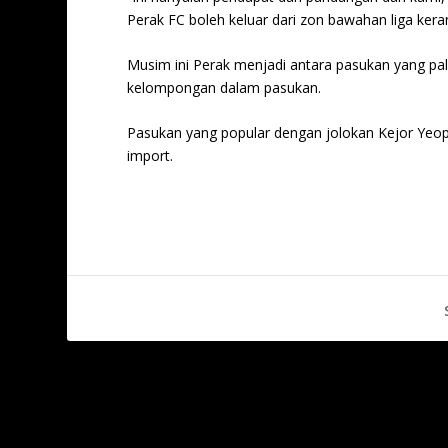
Perak FC boleh keluar dari zon bawahan liga kera
Musim ini Perak menjadi antara pasukan yang p
kelompongan dalam pasukan.
Pasukan yang popular dengan jolokan Kejor Yeo
import.
PREVIOUS
Piala MFL 2024-25: JDT II lepasi halangan sukar, Sabah