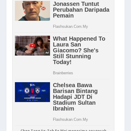
Chen Tang Jie-Toh Ee Wei menerima anugerah