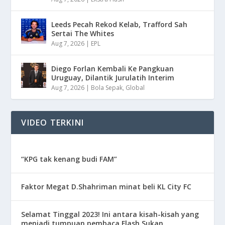
Leeds Pecah Rekod Kelab, Trafford Sah
Sertai The Whites
Aug 7, 2026
|
EPL
Diego Forlan Kembali Ke Pangkuan
Uruguay, Dilantik Jurulatih Interim
Aug 7, 2026
|
Bola Sepak
,
Global
VIDEO TERKINI
“KPG tak kenang budi FAM”
Faktor Megat D.Shahriman minat beli KL City FC
Selamat Tinggal 2023! Ini antara kisah-kisah yang
menjadi tumpuan pembaca Flash Sukan