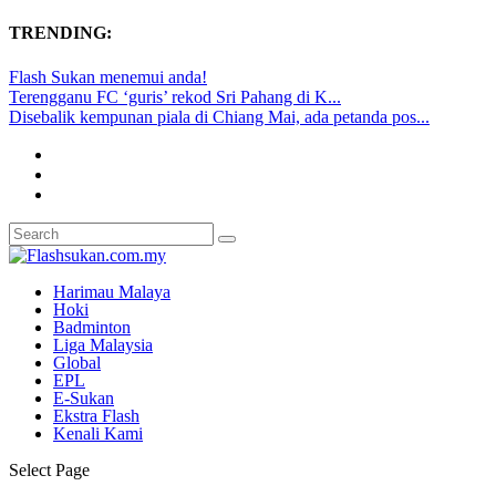
TRENDING:
Flash Sukan menemui anda!
Terengganu FC ‘guris’ rekod Sri Pahang di K...
Disebalik kempunan piala di Chiang Mai, ada petanda pos...
Harimau Malaya
Hoki
Badminton
Liga Malaysia
Global
EPL
E-Sukan
Ekstra Flash
Kenali Kami
Select Page