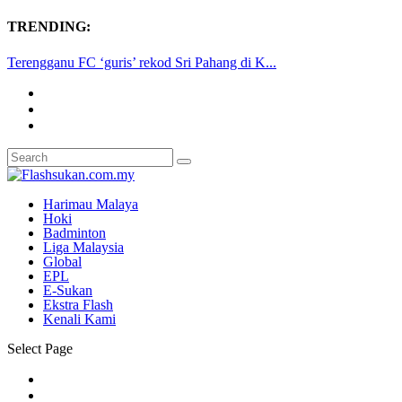
TRENDING:
Terengganu FC ‘guris’ rekod Sri Pahang di K...
Harimau Malaya
Hoki
Badminton
Liga Malaysia
Global
EPL
E-Sukan
Ekstra Flash
Kenali Kami
Select Page