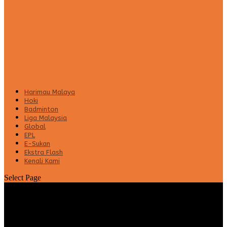
Harimau Malaya
Hoki
Badminton
Liga Malaysia
Global
EPL
E-Sukan
Ekstra Flash
Kenali Kami
Select Page
Jean-Paul de Marigny Ambil Alih Tugas
Ketua Jurulatih Sabah FC