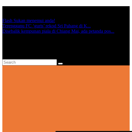
TRENDING:
Flash Sukan menemui anda!
Terengganu FC ‘guris’ rekod Sri Pahang di K...
Disebalik kempunan piala di Chiang Mai, ada petanda pos...