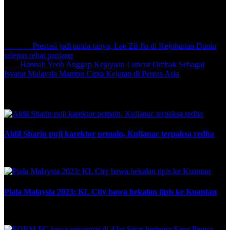
pembangunan bakat muda menjadi aset penting buat The Rhinos
untuk bersaing lebih sengit musim ini.
Share:
Previous
Prestasi jadi tanda tanya, Lee Zii Jia di Kejohanan Dunia
selepas rehat panjang
Next
Hannah Yeoh Anggap Kejayaan Luncur Ombak Sebagai
Isyarat Malaysia Mampu Cipta Kejutan di Pentas Asia
Related Posts
Aidil Sharin puji karektor pemain, Kuljanac terpaksa redha
October 27, 2024
Piala Malaysia 2023: KL City bawa bekalan tipis ke Kuantan
September 17, 2023