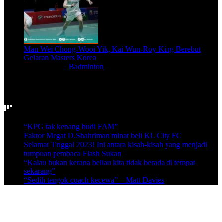
Man Wei Chong-Wooi Yik, Kai Wun-Roy King Berebut
Gelaran Masters Korea
Aug 8, 2026
|
Badminton
Video Terkini
“KPG tak kenang budi FAM”
Faktor Megat D.Shahriman minat beli KL City FC
Selamat Tinggal 2023! Ini antara kisah-kisah yang menjadi
tumpuan pembaca Flash Sukan
“Kalau bukan kerana beliau kita tidak berada di tempat
sekarang”
“Sedih tengok coach kecewa” – Matt Davies