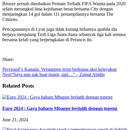
Bronze pernah dinobatkan Pemain Terbaik FIFA Wanita pada 2020
selain merangkul lima kejohanan besar bersama City dengan
menjaringkan 14 gol dalam 111 penampilannya bersama The
Citizens.
Pencapaiannya di Lyon juga tidak kurang hebatnya apabila dia
berjaya menjulang Trofi Liga Juara-Juara sebanyak tiga kali semasa
bersama kelab yang berpengkalan di Perancis itu.
Share:
Previous
F1 Kanada: Verstappen terus berkuasa aksi kelayakan
Next
“Saya pun nak buat magis, tapi…” – Zainal Abidin
Related Posts
Euro 2024 : Gaya baharu Mbappe berlatih dengan topeng
June 21, 2024