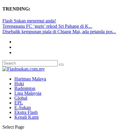
TRENDING:
Flash Sukan menemui anda!
Terengganu FC ‘guris’ rekod Sri Pahang di K...
Disebalik kempunan piala di Chiang Mai, ada petanda pos...
Harimau Malaya
Hoki
Badminton
Liga Malaysia
Global
EPL
E-Sukan
Ekstra Flash
Kenali Kami
Select Page