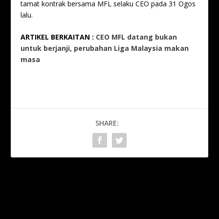
tamat kontrak bersama MFL selaku CEO pada 31 Ogos
lalu.
ARTIKEL BERKAITAN :
CEO MFL datang bukan
untuk berjanji, perubahan Liga Malaysia makan
masa
SHARE:
PREVIOUS
NEXT
Aksi Selangor FC-
Rossi pilih JDT rujukan
Terengganu FC ditangguh
kelab, bukan konflik