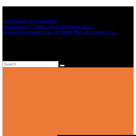
TRENDING:
Flash Sukan menemui anda!
Terengganu FC ‘guris’ rekod Sri Pahang di K...
Disebalik kempunan piala di Chiang Mai, ada petanda pos...