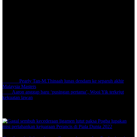
The City Boys juga harus menyalahkan diri sendiri apabila gagal
menyempurnakan beberapa peluang yang hadir dengan rembatan
Arif Shaqirin pada penghujung perlawanan gagal menemui jaring.
Kedudukan 1-0 kekal hingga tamat perlawanan dan Selangor
berjaya ke suku akhir untuk bertemu Sabah di Kota Kinabalu pada
23 Julai nanti sekaligus menyingkirkan KL City dari kejohanan.
Share:
Previous
Pearly Tan-M.Thinaah lunas dendam ke separuh akhir
Malaysia Masters
Next
Aaron anggap baru ‘pusingan pertama’, Wooi Yik terkejut
kekuatan lawan
Related Posts