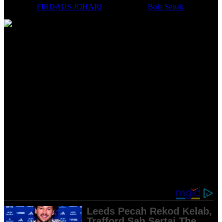
Posted by
FIRDAUS JOHARI
|
Jul 8, 2022
|
Bola Sepak
SETELAH
dikecam hebat selepas tewas kepada Melaka United
Selasa lalu, pengendali Selangor FC, Michael Feichtenbeiner
akhirnya berjaya melakukan
tactical masterstroke
untuk membawa
Selangor layak ke suku akhir Piala FA.
Dua pemain gantian, Nor Hakim Hassan dan Aliff Haiqal terus
membawa impak selepas dimasukkan untuk memberikan
kemenangan 1-0 ke atas Kuala Lumpur City FC di Stadium MBPJ
Kelana Jaya.
Kedua-dua pemain itu masuk pada minit ke-61 dan seminit
kemudiannya, Hakim berjaya mengumpan bola untuk disudahkan
oleh Aliff Haiqal sekaligus menggembirakan 2,354 penyokong yang
hadir.