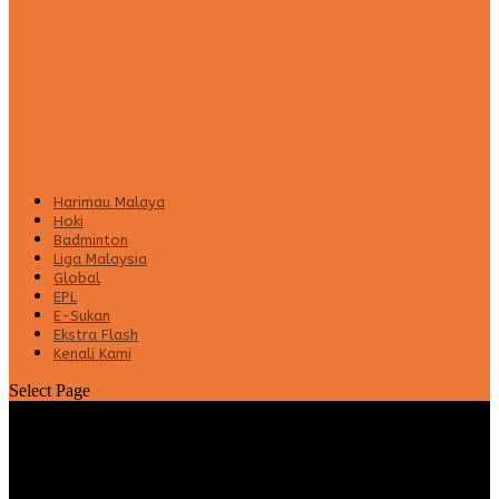
Harimau Malaya
Hoki
Badminton
Liga Malaysia
Global
EPL
E-Sukan
Ekstra Flash
Kenali Kami
Select Page
Pemain gantian bawa tuah buat Selangor
FC