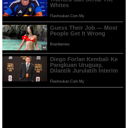
Perlawanan Klang Valley Derby yang panas ini menyaksikan lima
kad kuning dilayangkan pengadil bertugas hasil permainan keras
kedua-dua pasukan yang mahukan kemenangan.
KL City gagal membawa momentum baik di Piala AFC dengan
penyerang baharu mereka, Jordan Mintah dilihat bergelut untuk
menyesuaikan diri di dalam perlawanan penting ini.