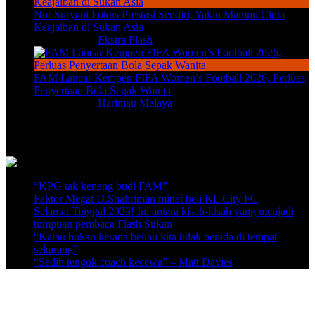
Nur Suryani Fokus Prestasi Sendiri, Yakin Mampu Cipta
Keajaiban di Sukan Asia
Aug 6, 2026
|
Ekstra Flash
FAM Lancar Kempen FIFA Women’s Football 2026, Perluas
Penyertaan Bola Sepak Wanita
Aug 6, 2026
|
Harimau Malaya
Video Terkini
“KPG tak kenang budi FAM”
Faktor Megat D.Shahriman minat beli KL City FC
Selamat Tinggal 2023! Ini antara kisah-kisah yang menjadi
tumpuan pembaca Flash Sukan
“Kalau bukan kerana beliau kita tidak berada di tempat
sekarang”
“Sedih tengok coach kecewa” – Matt Davies