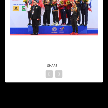
SHARE:
PREVIOUS
NEXT
“Semua rindukan aksi
Davies selesa corak latihan