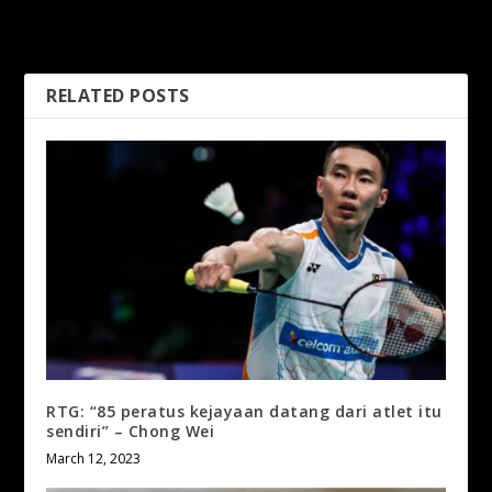
Harimau Malaya di laman
KPG, Khairulazhan sedia
sendiri” – Hamidin
sahut cabaran
RELATED POSTS
RTG: “85 peratus kejayaan datang dari atlet itu
sendiri” – Chong Wei
March 12, 2023