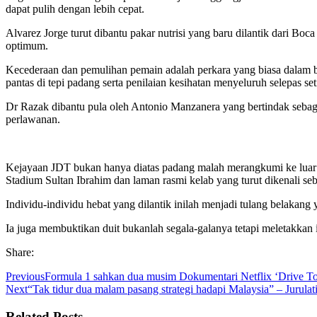
dapat pulih dengan lebih cepat.
Alvarez Jorge turut dibantu pakar nutrisi yang baru dilantik dari B
optimum.
Kecederaan dan pemulihan pemain adalah perkara yang biasa dalam 
pantas di tepi padang serta penilaian kesihatan menyeluruh selepas se
Dr Razak dibantu pula oleh Antonio Manzanera yang bertindak sebaga
perlawanan.
Kejayaan JDT bukan hanya diatas padang malah merangkumi ke luar 
Stadium Sultan Ibrahim dan laman rasmi kelab yang turut dikenali seb
Individu-individu hebat yang dilantik inilah menjadi tulang bela
Ia juga membuktikan duit bukanlah segala-galanya tetapi meletakkan
Share:
Previous
Formula 1 sahkan dua musim Dokumentari Netflix ‘Drive To
Next
“Tak tidur dua malam pasang strategi hadapi Malaysia” – Jurula
Related Posts