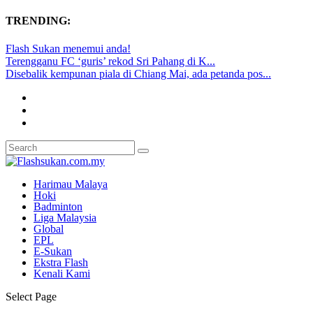
TRENDING:
Flash Sukan menemui anda!
Terengganu FC ‘guris’ rekod Sri Pahang di K...
Disebalik kempunan piala di Chiang Mai, ada petanda pos...
Harimau Malaya
Hoki
Badminton
Liga Malaysia
Global
EPL
E-Sukan
Ekstra Flash
Kenali Kami
Select Page