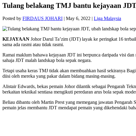
Tulang belakang TMJ bantu kejayaan JDT,
Posted by
FIRDAUS JOHARI
|
May 6, 2022
|
Liga Malaysia
KEJAYAAN
Johor Darul Ta’zim (JDT) layak ke peringkat 16 terba
sama ada rasmi atau tidak rasmi.
Ramai maklum bahawa kejayaan JDT ini berpunca daripada visi dan 
sahaja JDT malah landskap bola sepak negara.
Tetapi usaha keras TMJ tidak akan membuahkan hasil sekiranya Bagin
diisi oleh mereka yang pakar dalam bidang masing-masing.
Alistair Edwards, bekas pemain Johor dilantik sebagai Pengarah Te
berkaitan teknikal sentiasa mengikuti peredaran arus bola sepak mode
Beliau dibantu oleh Martin Prest yang memegang jawatan Pengarah S
pemain jelas membantu JDT mendapat pemain yang dikehendaki baha