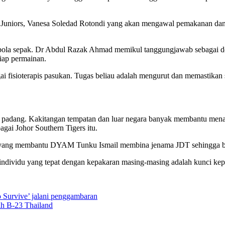
oca Juniors, Vanesa Soledad Rotondi yang akan mengawal pemakanan dan
bola sepak. Dr Abdul Razak Ahmad memikul tanggungjawab sebagai do
tiap permainan.
i fisioterapis pasukan. Tugas beliau adalah mengurut dan memastikan 
padang. Kakitangan tempatan dan luar negara banyak membantu menaik
agai Johor Southern Tigers itu.
kang yang membantu DYAM Tunku Ismail membina jenama JDT sehingga be
 individu yang tepat dengan kepakaran masing-masing adalah kunci ke
 Survive’ jalani penggambaran
tih B-23 Thailand