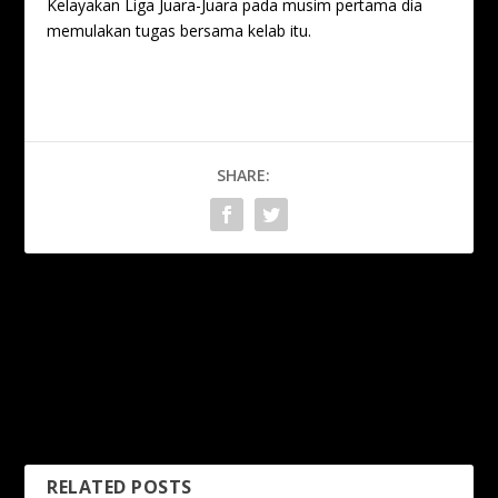
Kelayakan Liga Juara-Juara pada musim pertama dia
memulakan tugas bersama kelab itu.
SHARE:
PREVIOUS
NEXT
Faisal enggan banding TCH
Lingai Challenge Jambore
dan Nafuzi, “Masing-
2023 tarik 1,350 pelumba
masing ada karakter
dari tiga negara
berbeza”
RELATED POSTS