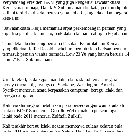
Penyandang Presiden BAM yang juga Pengerusi Jawatankuasa
Kerja skuad remaja, Datuk V Subramaniam berkata, pemain dipilih
kali ini terdiri daripada mereka yang terbaik yang ada dalam negara
ketika ini.
“Jawatankuasa Kerja memantau arpat perkembangan pemain yang
dipilih sejak dua bulan lalu, baik dalam latihan mahupun kejohanan.
“kami telah berbincang bersama Pasukan Kejurulatihan Remaja
yang diketuai Jeffer Rosobin sebelum memutuskan barisan pemain
termasuk pemain wanita termuda, Low Zi Yu yang hanya berusia 14
tahun,” kata Subramaniam.
Untuk rekod, pada kejohanan tahun lalu, skuad remaja negara
berjaya meraih tiga gangsa di Spokane, Washington, Amerika
Syarikat menerusi acara berpasukan campuran, beregu lelaki dan
beregu campuran.
Kali terakhir negara melahirkan juara perseorangan wanita adalah
pada edisi 2018 menerusi Goh Jin Wei manakala perseorangan
lelaki pada 2011 menerusi Zulfadli Zulkifli.
Kali terakhir beregu lelaki negara membawa pulang gelaran pula
pada 2011 menerusi gandingan Nelson Heg-Teo Ee Yi sementara