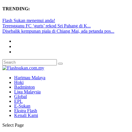
TRENDING:
Flash Sukan menemui anda!
Terengganu FC ‘guris’ rekod Sri Pahang di K...
Disebalik kempunan piala di Chiang Mai, ada petanda pos...
Harimau Malaya
Hoki
Badminton
Liga Malaysia
Global
EPL
E-Sukan
Ekstra Flash
Kenali Kami
Select Page