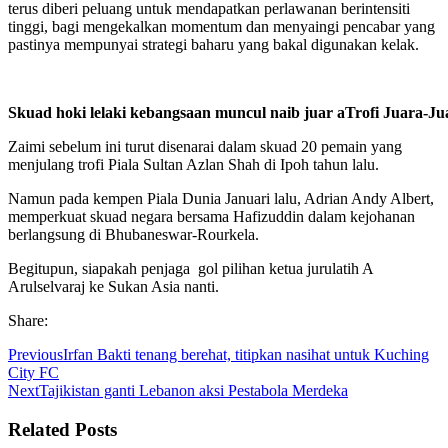
terus diberi peluang untuk mendapatkan perlawanan berintensiti
tinggi, bagi mengekalkan momentum dan menyaingi pencabar yang
pastinya mempunyai strategi baharu yang bakal digunakan kelak.
Skuad hoki lelaki kebangsaan muncul naib juar aTrofi Juara-Ju
Zaimi sebelum ini turut disenarai dalam skuad 20 pemain yang
menjulang trofi Piala Sultan Azlan Shah di Ipoh tahun lalu.
Namun pada kempen Piala Dunia Januari lalu, Adrian Andy Albert,
memperkuat skuad negara bersama Hafizuddin dalam kejohanan
berlangsung di Bhubaneswar-Rourkela.
Begitupun, siapakah penjaga gol pilihan ketua jurulatih A
Arulselvaraj ke Sukan Asia nanti.
Share:
Previous
Irfan Bakti tenang berehat, titipkan nasihat untuk Kuching
City FC
Next
Tajikistan ganti Lebanon aksi Pestabola Merdeka
Related Posts