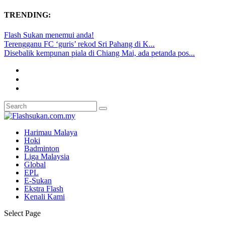
TRENDING:
Flash Sukan menemui anda!
Terengganu FC ‘guris’ rekod Sri Pahang di K...
Disebalik kempunan piala di Chiang Mai, ada petanda pos...
Harimau Malaya
Hoki
Badminton
Liga Malaysia
Global
EPL
E-Sukan
Ekstra Flash
Kenali Kami
Select Page