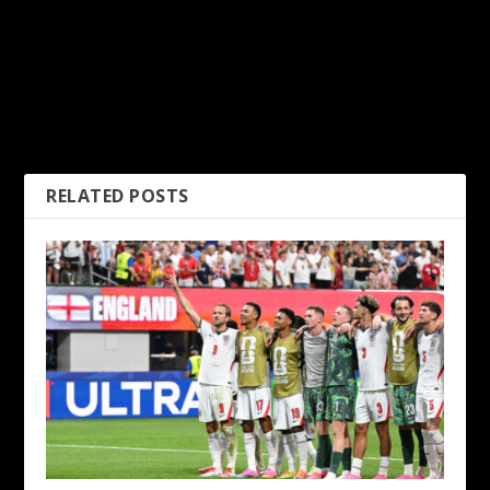
PREVIOUS
NEXT
Ee Wei Masih Simpan
Arab Saudi Enggan
Harapan Beraksi Di
Bertahan, Sasar Kejutan Ke
Kejohanan Dunia
Atas Uruguay
RELATED POSTS