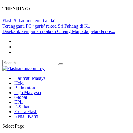
TRENDING:
Flash Sukan menemui anda!
Terengganu FC ‘guris’ rekod Sri Pahang di K...
Disebalik kempunan piala di Chiang Mai, ada petanda pos...
Harimau Malaya
Hoki
Badminton
Liga Malaysia
Global
EPL
E-Sukan
Ekstra Flash
Kenali Kami
Select Page