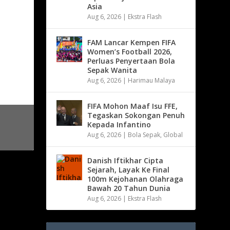
Asia
Aug 6, 2026
|
Ekstra Flash
FAM Lancar Kempen FIFA
Women’s Football 2026,
Perluas Penyertaan Bola
Sepak Wanita
Aug 6, 2026
|
Harimau Malaya
FIFA Mohon Maaf Isu FFE,
Tegaskan Sokongan Penuh
Kepada Infantino
Aug 6, 2026
|
Bola Sepak
,
Global
Danish Iftikhar Cipta
Sejarah, Layak Ke Final
100m Kejohanan Olahraga
Bawah 20 Tahun Dunia
Aug 6, 2026
|
Ekstra Flash