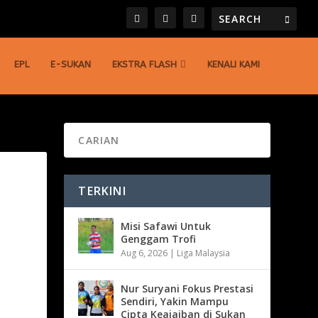
EPL
E-SUKAN
EKSTRA FLASH
KENALI KAMI
TERKINI
Misi Safawi Untuk
Genggam Trofi
Aug 6, 2026
|
Liga Malaysia
Nur Suryani Fokus Prestasi
Sendiri, Yakin Mampu
Cipta Keajaiban di Sukan