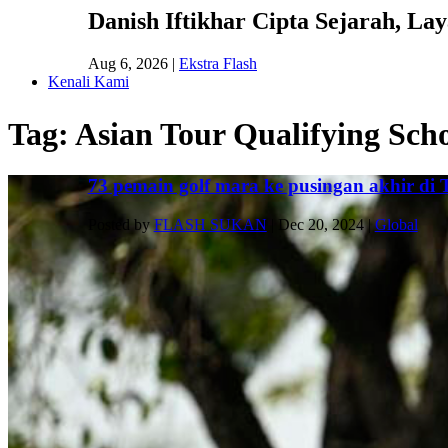
Danish Iftikhar Cipta Sejarah, L
Aug 6, 2026
|
Ekstra Flash
Kenali Kami
Tag:
Asian Tour Qualifying Sch
73 pemain golf mara ke pusingan akhir di 
Posted by
FLASH SUKAN
|
Dec 20, 2024
|
Global