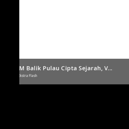
Super Schools Rugby 1
Posted by
MOHD FARIQ
|
Sep 10, 202
Grand Final SSR: MRSM Balik Pulau Cipta S
by
Flash Sukan
|
Jul 27, 2025
|
Ekstra Flash
|
0
KEJOHANAN Super Schools Rugby (SSR) 2025 akan melabu