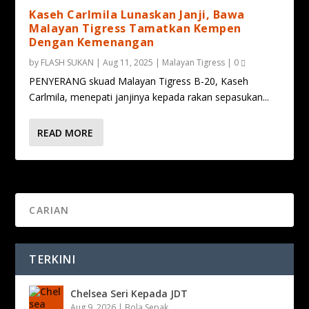
Kaseh Carlmila Lunaskan Janji, Bawa
Malayan Tigress Tamatkan Kempen
Dengan Kemenangan
by
FLASH SUKAN
|
Aug 11, 2025
|
Malayan Tigress
|
0
PENYERANG skuad Malayan Tigress B-20, Kaseh
Carlmila, menepati janjinya kepada rakan sepasukan...
READ MORE
TERKINI
Chelsea Seri Kepada JDT
Aug 9, 2026
|
Bola Sepak