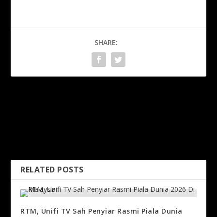
SHARE:
PREVIOUS
NEXT
Azizulhasni Raih Podium
Johor Jewels Cipta Sejarah
Kedua Di Velodrom Izu
Juara Sulung NSL Regional
Cup
RELATED POSTS
RTM, Unifi TV Sah Penyiar Rasmi Piala Dunia