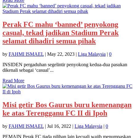
Read More
Perak FC mahu ‘banned’ penyokong
casual, tekad jadikan Stadium Perak
selamat dihadiri semua pihak
by
FAHMI ISMAEL
|
May 22, 2023
|
Liga Malaysia
|
0
INSIDEN pergaduhan segelintir penyokong kedua-dua pasukan
dikenali sebagai ‘casual’...
Read More
Misi getir Bos Gaurus buru kemenangan
ke atas Terengganu FC II di Ipoh
by
FAHMI ISMAEL
|
Jul 16, 2022
|
Liga Malaysia
|
0
PEMAIN Perak FC tiada pilihan lain kecuali wajib menumpaskan