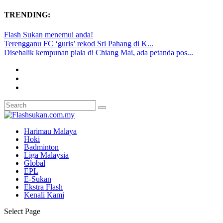
TRENDING:
Flash Sukan menemui anda!
Terengganu FC ‘guris’ rekod Sri Pahang di K...
Disebalik kempunan piala di Chiang Mai, ada petanda pos...
Harimau Malaya
Hoki
Badminton
Liga Malaysia
Global
EPL
E-Sukan
Ekstra Flash
Kenali Kami
Select Page