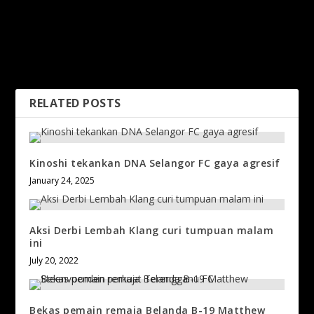
FeiDin Singkirkan Aaron-
RTM Dan ShekhinahPR
Wooi Yik, Jumpa Pasangan
Anjur Bersama Kejohanan
Denmark Di Final Malaysia
Pickleball Semarak Budaya
Masters
Hidup Sihat
RELATED POSTS
Kinoshi tekankan DNA Selangor FC gaya agresif
January 24, 2025
Aksi Derbi Lembah Klang curi tumpuan malam
ini
July 20, 2022
Bekas pemain remaja Belanda B-19 Matthew