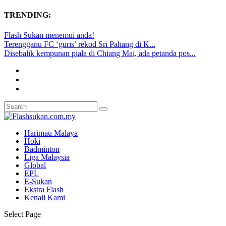
TRENDING:
Flash Sukan menemui anda!
Terengganu FC ‘guris’ rekod Sri Pahang di K...
Disebalik kempunan piala di Chiang Mai, ada petanda pos...
Harimau Malaya
Hoki
Badminton
Liga Malaysia
Global
EPL
E-Sukan
Ekstra Flash
Kenali Kami
Select Page