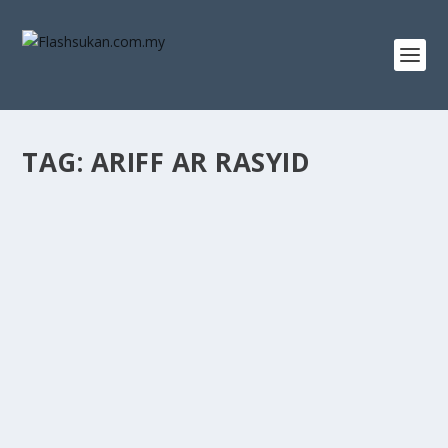
TAG:
ARIFF AR RASYID
ARIFF AR-RASYID, RAMADHAN SERTAI PERAK
FC
by
IZZATI RAHMAN
|
Jan 30, 2024
|
Liga Malaysia
|
0
PERAK FC tidak tercicir untuk memperkuatkan lagi
benteng terakhir mereka bagi menghadapi saingan...
READ MORE