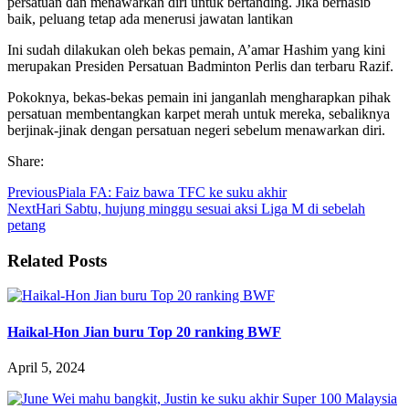
persatuan dan menawarkan diri untuk bertanding. Jika bernasib
baik, peluang tetap ada menerusi jawatan lantikan
Ini sudah dilakukan oleh bekas pemain, A’amar Hashim yang kini
merupakan Presiden Persatuan Badminton Perlis dan terbaru Razif.
Pokoknya, bekas-bekas pemain ini janganlah mengharapkan pihak
persatuan membentangkan karpet merah untuk mereka, sebaliknya
berjinak-jinak dengan persatuan negeri sebelum menawarkan diri.
Share:
Previous
Piala FA: Faiz bawa TFC ke suku akhir
Next
Hari Sabtu, hujung minggu sesuai aksi Liga M di sebelah
petang
Related Posts
Haikal-Hon Jian buru Top 20 ranking BWF
April 5, 2024