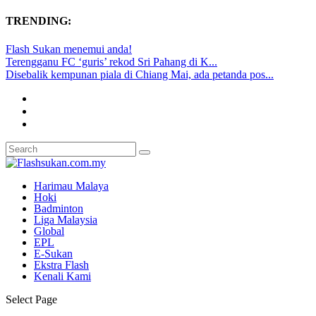
TRENDING:
Flash Sukan menemui anda!
Terengganu FC ‘guris’ rekod Sri Pahang di K...
Disebalik kempunan piala di Chiang Mai, ada petanda pos...
Harimau Malaya
Hoki
Badminton
Liga Malaysia
Global
EPL
E-Sukan
Ekstra Flash
Kenali Kami
Select Page