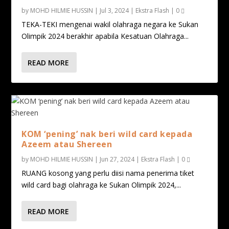
by
MOHD HILMIE HUSSIN
|
Jul 3, 2024
|
Ekstra Flash
|
0
TEKA-TEKI mengenai wakil olahraga negara ke Sukan
Olimpik 2024 berakhir apabila Kesatuan Olahraga...
READ MORE
KOM ‘pening’ nak beri wild card kepada
Azeem atau Shereen
by
MOHD HILMIE HUSSIN
|
Jun 27, 2024
|
Ekstra Flash
|
0
RUANG kosong yang perlu diisi nama penerima tiket
wild card bagi olahraga ke Sukan Olimpik 2024,...
READ MORE