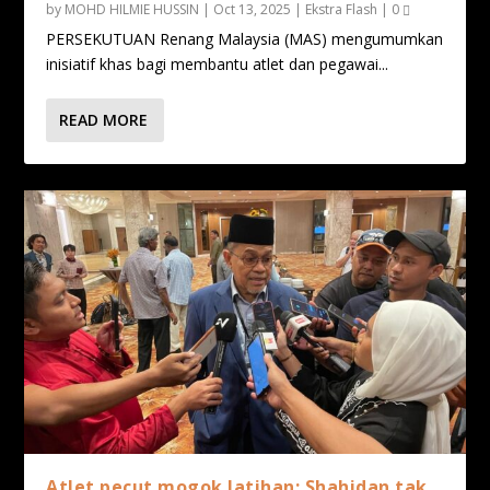
by
MOHD HILMIE HUSSIN
|
Oct 13, 2025
|
Ekstra Flash
|
0
PERSEKUTUAN Renang Malaysia (MAS) mengumumkan
inisiatif khas bagi membantu atlet dan pegawai...
READ MORE
Atlet pecut mogok latihan: Shahidan tak