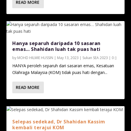
READ MORE
Hanya separuh daripada 10 sasaran
emas… Shahidan luah tak puas hati
by
MOHD HILMIE HUSSIN
|
May 13, 2023
|
Sukan SEA 2023
|
0
HANYA peroleh separuh dari sasaran emas, Kesatuan
Olahraga Malaysia (KOM) tidak puas hati dengan...
READ MORE
Selepas sedekad, Dr Shahidan Kassim
kembali terajui KOM