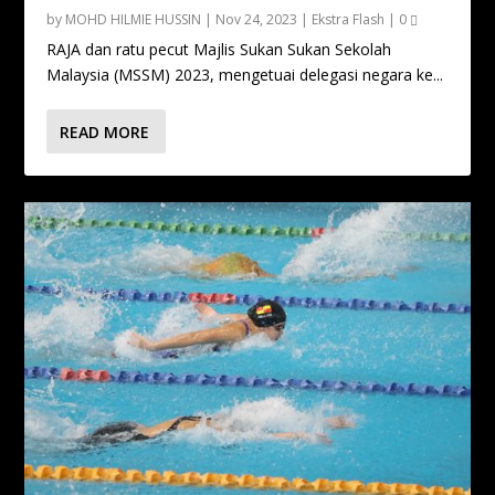
by
MOHD HILMIE HUSSIN
|
Nov 24, 2023
|
Ekstra Flash
|
0
RAJA dan ratu pecut Majlis Sukan Sukan Sekolah
Malaysia (MSSM) 2023, mengetuai delegasi negara ke...
READ MORE