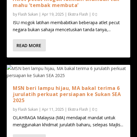
mahu ‘tembak membuta’
by
Flash Sukan
|
Apr 19, 2025
|
Ekstra Flash
|
0
ISU mogok latihan membabitkan beberapa atlet pecut
negara bukan sahaja mencetuskan tanda tanya,...
READ MORE
MSN beri lampu hijau, MA bakal terima 6
jurulatih perkuat persiapan ke Sukan SEA
2025
by
Flash Sukan
|
Apr 11, 2025
|
Ekstra Flash
|
0
OLAHRAGA Malaysia (MA) mendapat mandat untuk
menggunakan khidmat jurulatih baharu, selepas Majlis...