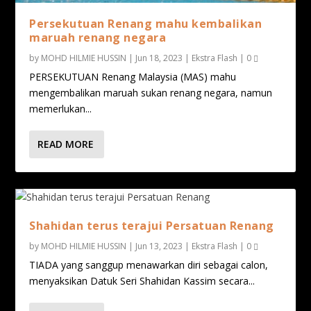
Persekutuan Renang mahu kembalikan
maruah renang negara
by
MOHD HILMIE HUSSIN
|
Jun 18, 2023
|
Ekstra Flash
|
0
PERSEKUTUAN Renang Malaysia (MAS) mahu
mengembalikan maruah sukan renang negara, namun
memerlukan...
READ MORE
Shahidan terus terajui Persatuan Renang
by
MOHD HILMIE HUSSIN
|
Jun 13, 2023
|
Ekstra Flash
|
0
TIADA yang sanggup menawarkan diri sebagai calon,
menyaksikan Datuk Seri Shahidan Kassim secara...